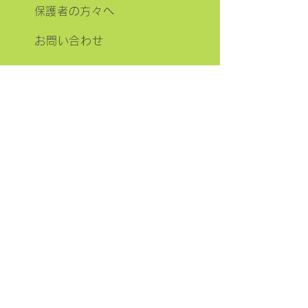
​保護者の方々へ
お問い合わせ
ニュース
事業理念
会社案内
​ぬくあい職員募集
放課後等デイサービス自己評価表
​各種マニュアル
お問い合わせ
〒175-0045
東京都板橋区西台4丁目4-11
ドヒニキャッスル1階