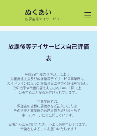
ぬくあい
放課後等デイサービス
放課後等デイサービス自己評価
表
平成29年度の基準改正により、
児童発達支援及び放課後等デイサービス事業所は、
ガイドラインに沿った評価項目に基づく評価を実施し、
その結果や改善内容をおおむね1年に1回以上、
公表することが義務付けられています。
当事業所では、
保護者の皆様に評価表をご記入いただき、
その結果と事業所の自己評価を取りまとめて、
ホームページにて公開しています。
日頃からご協力いただき、心より感謝申し上げます。
今後ともよろしくお願いいたします！